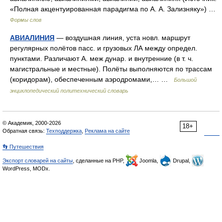
«Полная акцентуированная парадигма по А. А. Зализняку») …
Формы слов
АВИАЛИНИЯ
— воздушная линия, уста новл. маршрут
регулярных полётов пасс. и грузовых ЛА между определ.
пунктами. Различают А. меж дунар. и внутренние (в т. ч.
магистральные и местные). Полёты выполняются по трассам
(коридорам), обеспеченным аэродромами,… …
Большой
энциклопедический политехнический словарь
© Академик, 2000-2026
18+
Обратная связь:
Техподдержка
,
Реклама на сайте
👣 Путешествия
Экспорт словарей на сайты
, сделанные на PHP,
Joomla,
Drupal,
WordPress, MODx.